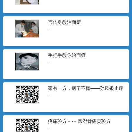
言传身教治面瘫
...
手把手教你治面瘫
...
家有一方，病了不慌——孙凤银止痒
膏秘验方
...
疼痛验方﹣-﹣风湿骨痛灵验方
...