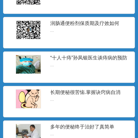
润肠通便粉剂保质期及疗效如何
...
“十人十痔”孙凤银医生谈痔病的预防
与治疗
...
长期便秘很苦恼.掌握诀窍病自消
...
多年的便秘终于治好了真简单
...