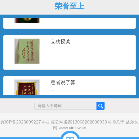
荣誉至上
...
立功授奖
...
患者说了算
...
戎马一生
冀ICP备2023009227号-1
冀公网备案13068202000033号
©
关于
益尔久
网
www.xinxiw.cn
...